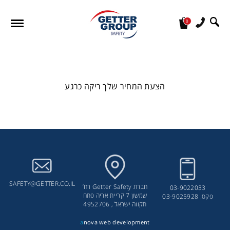
0
מעונין לקבל הצעת מחיר או מידע עבור:
הצעת המחיר שלך ריקה כרגע
SAFETY@GETTER.CO.IL
חברת Getter Safety רח’
03-9022033
שמשון 7 קריית אריה פתח
פקס: 03-9025928
תקווה ישראל , 4952706
a
nova web development