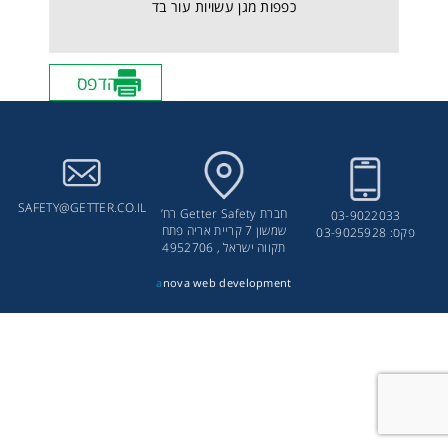
כפפות מגן עשויות עור בד
הדפס
SAFETY@GETTER.CO.IL
חברת Getter Safety רח’
03-9022033
שמשון 7 קריית אריה פתח
פקס: 03-9025928
תקווה ישראל , 4952706
a
nova web development
כפפת IMPACT, לעבודה בסביבה אגרסיבית, דגם 850