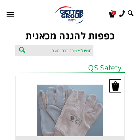
0
מעונין לקבל הצעת מחיר או מידע עבור:
כפפות להגנה מכאנית
QS Safety
בקש הצעת מחיר