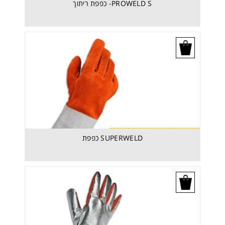
PROWELD S- כפפת ריתוך
בקש הצעת מחיר
SUPERWELD כפפת
בקש הצעת מחיר