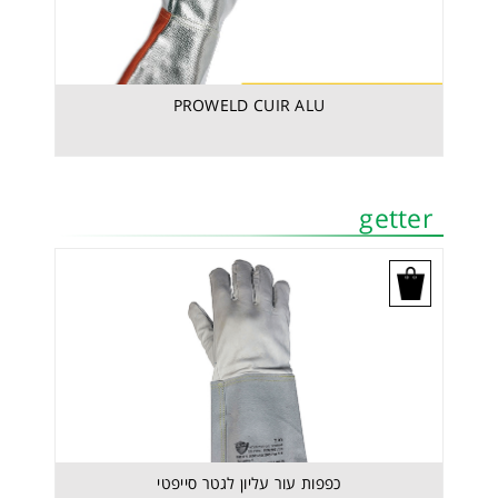
PROWELD CUIR ALU
SUPERWELD כפפת
getter
בקש הצעת מחיר
כפפות עור עליון לגטר סייפטי