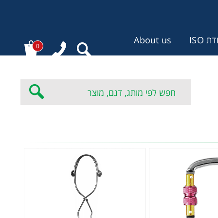
 ISO
About us
0
: