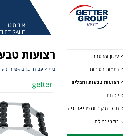
אודותינו
LET SALE
מע
רצועות טבעו
> עיגון ואבטחה
> רתמות בטיחות
בית
>
עבודה בגובה-ציוד ומער
> רצועות טבעות וחבלים
getter
> קסדות
> חבלי מיקום וסופגי אנרגיה
> בולמי נפילה