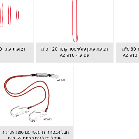
רצועת עיגון פוליאסטר קוטר 80 ס"מ
רצועת עיגון פוליאסטר קוטר 120 ס"מ
רצועות עיגון 30 ס"מ עד 200 ס"מ
עם עין- AZ 910
טבעת אובלית אלומיניום טוויסט לוק מפתח 21 מ"מ - AZ 012T
חבל אבטחה דו ענפי עם סופג אנרגיה,
אונקל גדול עם מפתח 55 מ"מ