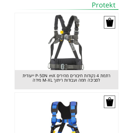
Protekt
בקש הצעת מחיר
רתמת 4 נקודות חיבורים מהירים P-50N mX ייעודית
לסביבה חמה ועבודות ריתוך M-XL מידה
בקש הצעת מחיר
רתמת בטיחות P-52 PRO Mx מידה XXL