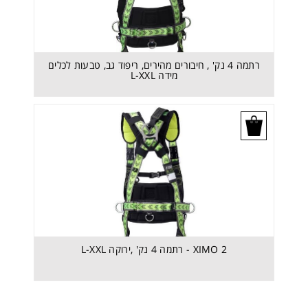
רתמה 4 נק' , חיבורים מהירים, ריפוד גב, טבעות לכלים
מידה L-XXL
בקש הצעת מחיר
XIMO 2 - רתמה 4 נק' ,ירוקה L-XXL