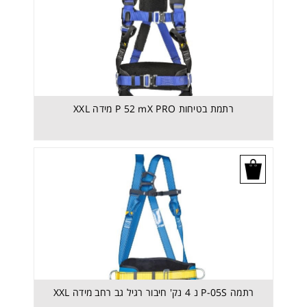
רתמת בטיחות P 52 mX PRO מידה XXL
בקש הצעת מחיר
רתמה P-05S נ 4 נק' חיבור רגיל גב רחב מידה XXL