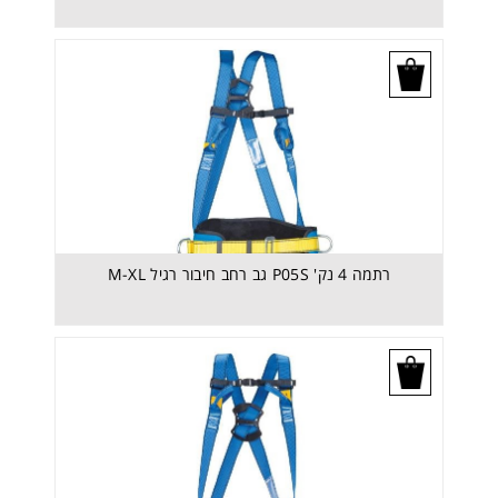
בקש הצעת מחיר
רתמה 4 נק' P05S גב רחב חיבור רגיל M-XL
בקש הצעת מחיר