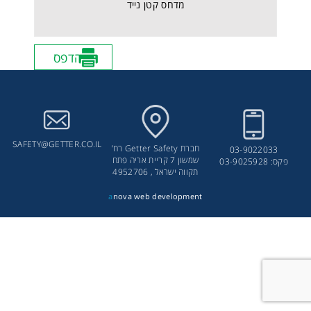
מדחס קטן נייד
הדפס
SAFETY@GETTER.CO.IL
חברת Getter Safety רח’
03-9022033
שמשון 7 קריית אריה פתח
פקס: 03-9025928
תקווה ישראל , 4952706
a
nova web development