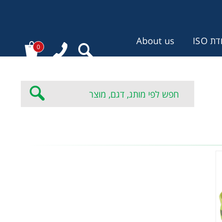
 ISO
About us
0
: