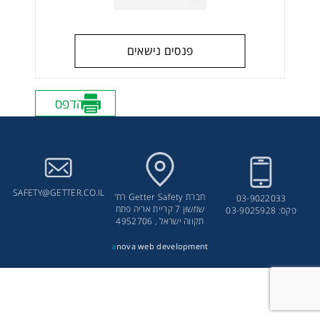
פנסים נישאים
הדפס
SAFETY@GETTER.CO.IL
חברת Getter Safety רח’
03-9022033
שמשון 7 קריית אריה פתח
פקס: 03-9025928
תקווה ישראל , 4952706
a
nova web development
פנס לד RAZOR