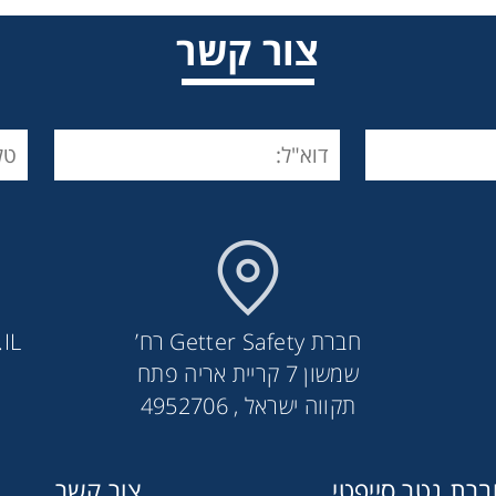
צור קשר
חברת Getter Safety רח’
IL
שמשון 7 קריית אריה פתח
אטם אוזניים קוני עם כבל מתכת
תקווה ישראל , 4952706
רת גטר סייפטי
צור קשר