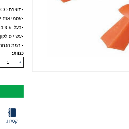
•תוצרת TASCO
•אטמי אוזניי
•בעלי עיצוב
•עשוי סילקון.
• רמת הנחתה גב
כמות:
+
קטלוג