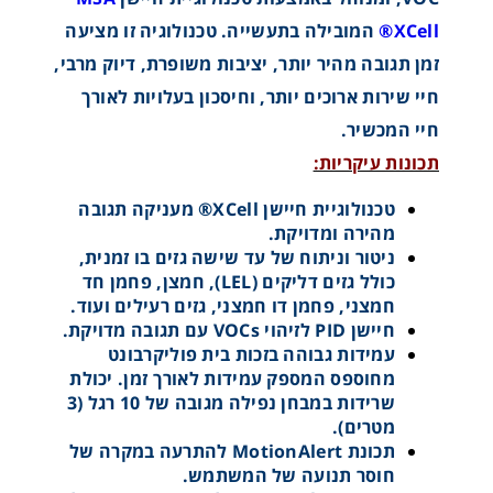
XCell®
המובילה בתעשייה. טכנולוגיה זו מציעה
זמן תגובה מהיר יותר, יציבות משופרת, דיוק מרבי,
חיי שירות ארוכים יותר, וחיסכון בעלויות לאורך
חיי המכשיר.
תכונות עיקריות:
טכנולוגיית חיישן XCell® מעניקה תגובה
מהירה ומדויקת.
ניטור וניתוח של עד שישה גזים בו זמנית,
כולל גזים דליקים (LEL), חמצן, פחמן חד
חמצני, פחמן דו חמצני, גזים רעילים ועוד.
חיישן PID לזיהוי VOCs עם תגובה מדויקת.
עמידות גבוהה בזכות בית פוליקרבונט
מחוספס המספק עמידות לאורך זמן. יכולת
שרידות במבחן נפילה מגובה של 10 רגל (3
מטרים).
תכונת MotionAlert להתרעה במקרה של
חוסר תנועה של המשתמש.