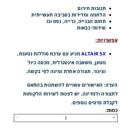
תגובות חירום
הלחמה ומדידות בסביבה תעשייתית
תחום הבנייה, כרייה, נפט וגז
GALAXY® GX2 Automated Test System מערכת
אוטומטית לבמפ טסט וכיול גלאי גזים ניידים
שירותי כבאות
אפשרויות:
ALTAIR 5X
מגיע עם ערכת סוללות נטענת,
מטען, משאבה אינטגרלית, מכסה כיול
וצינור. תצורה אחרת זמינה לפי בקשה.
הערה: האישורים עשויים להשתנות בהתאם
לתצורה ולמדינה. יש לפנות לשירות הלקוחות
לקבלת פרטים נוספים.
כמות:
-
+
MSA Grid Live Monitor- מערכת לניהול צי הגלאים
כולל כיול ותחזוקה מרחוק