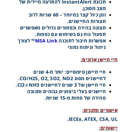
תכונת InstantAlert להתרעה מיידית של
מצב מסוכן.
זמן כיול קצר במיוחד – 60 שניות לרוב
תצורות החיישנים.
תצוגה בהירה וכפתורים גדולים מאפשרים
תפעול נוח גם בשימוש עם כפפות.
אפשרות חיבור לתוכנה
MSA Link
™ לצורך
ניהול וניתוח נתוני
MSA Grid Live Monitor- מערכת בקרה חכמה לאיתור
וניהול גלאי גזים בזמן אמת
חיי חיישן ארוכים:
חיי חיישן טיפוסיים: יותר מ-4 שנים
לחיישנים מסוג CO/H2S, O2, SO2, NO2.
חיי חיישן של 3 שנים לחיישנים NH3 ו-Cl2.
חיישנים בעלי ביצועים גבוהים ותגובה
מהירה של פחות מ-15 שניות.
אישורים ותקנים:
IECEx, ATEX, CSA, UL.
יישומים: