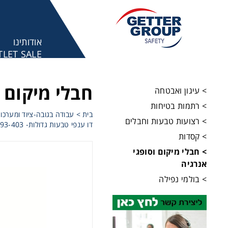
אודותינו
LET SALE
מע
חבלי מיקום ו
> עיגון ואבטחה
> רתמות בטיחות
בית
>
עבודה בגובה-ציוד ומערכו
> רצועות טבעות וחבלים
דו ענפי טבעות גדולות- 93-403
> קסדות
> חבלי מיקום וסופגי
אנרגיה
> בולמי נפילה