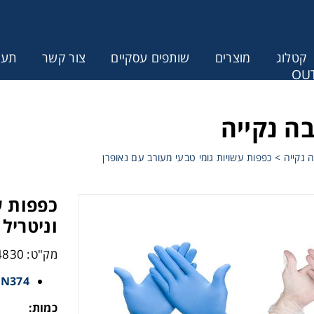
קטלוג
מוצרים
שותפים עסקיים
צור קשר
תעודת
OUT
ונין לקבל הצעת מחיר או מידע עבור
ה נקייה
 נקייה
>
כפפות עשויות גומי טבעי מעורב עם נאופרן
כפפות ע
וניטריל - A 517
מק"ט: 1564830
EN374
כמות: