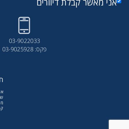
אני מאשר קבלת דיוורים
03-9022033
פקס: 03-9025928
חב
אודות y
שו
מו
קט