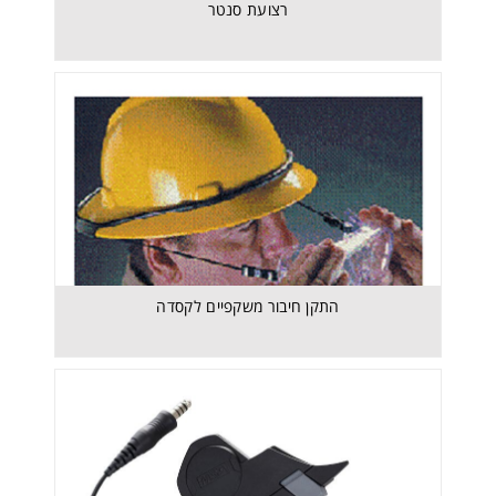
רצועת סנטר
LH350 - קסדת טיסה Helicopter Helmet – MSA
התקן חיבור משקפיים לקסדה
LH050 NATO GREEN - קסדת טיסה MSA