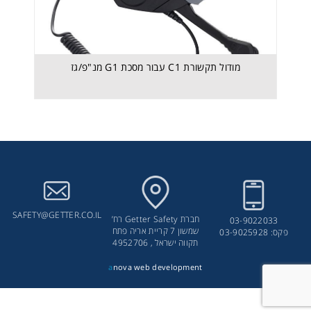
מודול תקשורת C1 עבור מסכת G1 מנ"פ/גז
כובע -V-Gard® Hard Hat Cap Style
SAFETY@GETTER.CO.IL
חברת Getter Safety רח’
03-9022033
שמשון 7 קריית אריה פתח
פקס: 03-9025928
תקווה ישראל , 4952706
a
nova web development