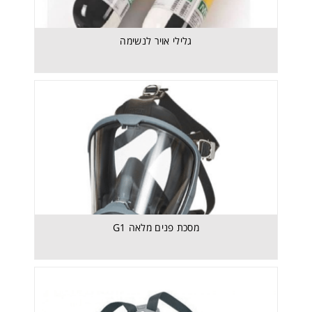
מסכת פנים מלאה G1
גלילי אויר לנשימה
מסכת פנים מלאה G1
מנ"פ BDmini