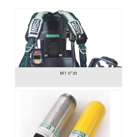
גלילי אויר לנשימה
מנ"פ M1