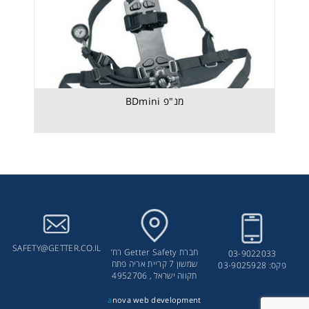
מנ"פ BDmini
SAFETY@GETTER.CO.IL
חברת Getter Safety רח’
03-9022033
שמשון 7 קריית אריה פתח
פקס: 03-9025928
תקווה ישראל , 4952706
a
nova web development