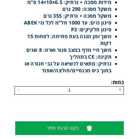
מידות מסכה + נרתיק: 6.5×10×14 ס”מ
משקל מסכה: 290 גרם
משקל מסכה + נרתיק: 355 גרם
סינון גזים: עד 1000 חל”מ לכל גזי ABEK
סינון חלקיקים: P3
משך זמן הגנה בעת פתיחה: לפחות 15
דקות
משך חיי מדף במצב סגור וארוז: 8 שנים
תקינה: CE בתהליך
נרתיק: מתאים לנשיאה על גבי חגורה או
בתוך כיס מכנסיים/חולצה/אפוד
כמות:
-
+
מסכת מילוט מעשן COGO PLUS - דורם מסכות
בקש הצעת מחיר