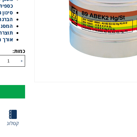
כספית,
סינון גזים ברמה
הברגה בת
המסנן מ
תוצרת ח
אורך חיי מדף
כמות:
+
קטלוג