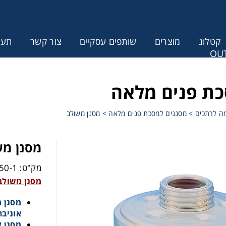
קטלוג
מוצרים
שותפים עסקיים
צור קשר
תעודת
OUT
ונין לקבל הצעת מחיר או מידע עבור
כת פנים מלאה
ה לרתכים
>
מסננים למסכת פנים מלאה
>
מסנן משולב
מסנן משולב ,Hg-P3
מק"ט: CSJ1341450-1
מסנן משולב ,B2,E2,K2,Hg-P3
מסנן 
אוניבר
מסנן ל