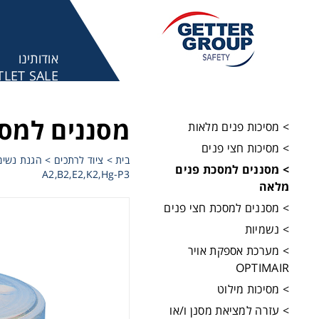
אודותינו
LET SALE
מע
מסננים למס
> מסיכות פנים מלאות
> מסיכות חצי פנים
בית
>
ציוד לרתכים
>
הגנת נשימ
> מסננים למסכת פנים
A2,B2,E2,K2,Hg-P3
מלאה
> מסננים למסכת חצי פנים
> נשמיות
> מערכת אספקת אויר
OPTIMAIR
> מסיכות מילוט
> עזרה למציאת מסנן ו/או