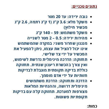
נתונים טכניים:
גובה ירידה: עד 20 מטר
בולם נפילה משולב בכננת חילוץ
משקל מלא: 3.6 ק”ג (1 ק”ג רתמה, 2.6 ק”ג
מכשיר חילוץ)
משקל משתמש: 59 – 140 ק”ג
מהירות ירידה: 0.5 – 2 מטר לשנייה
מנגנון שחרור משני: במקרה שהמשתמש
אינו יכול להציל את עצמו, ניתן להפעיל את
המכשיר על ידי צד שלישי.
תחזוקה: הדרכה מינימלית נדרשת לשימוש,
ואין צורך בהכשרת ריענון שנתית. תחזוקה
כוללת בדיקה תקופתית מוגבלת לבדיקות
חזותיות על ידי אדם מוסמך.
הדרכה ותחזוקה: הדרכת משתמשים
מינימלית דרושה, וההנחיות המלאות
מצורפות למערכת. תחזוקה קלה עם בדיקות
תקופתיות פשוטות.
כננת לחילוץ 20 מטר KARAM
כמות: