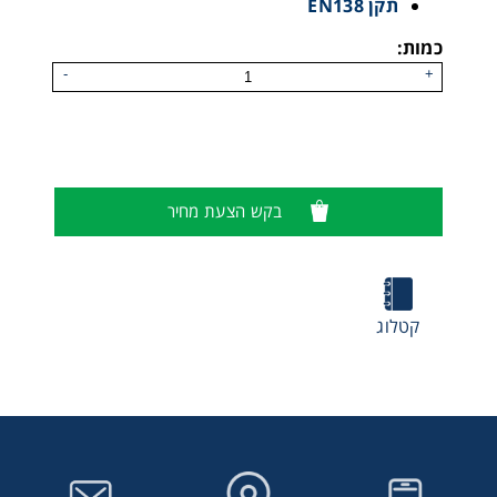
תקן EN138
כמות:
-
+
בקש הצעת מחיר
קטלוג