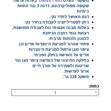
משקפיי גוגלס
UNIVET 601
בעלות עדשה
שקופה מפוליקרבונט, דרגה 3 נגד התזות
כימיות
.
דגם מאושר לחדר נקי.
ניתן לסטריליזציה לעבודה בחדר נקי.
בעלות מבנה אנטומי נוח לעבודה ממושכת,
רצועת גומי רחבה הניתנת
לכוונון ולנוחות מרבית.
פתחי אוורור למניעת היווצרות אדים וכן
ציפוי מגן ערפול למניעת היווצרות
אדים על העדשה בחלק הפנימי.
בחלקה החיצוני של העדשה ציפוי מגן נגד
שריטות ולשמירה על אורך חיים
ארוך לעדשות.
משקל 118 גר’.
כמות:
-
+
משקפי גוגלס דגם 625 של חברת UNIVET