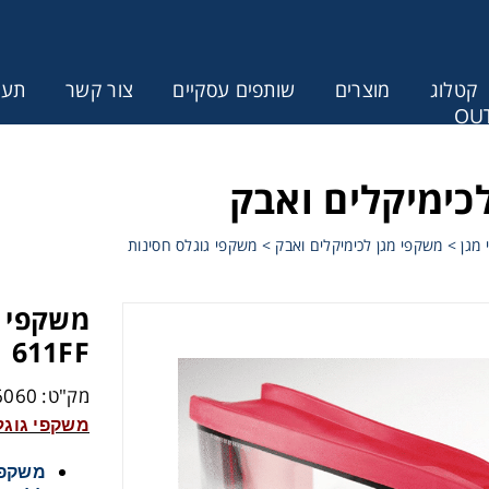
קטלוג
מוצרים
שותפים עסקיים
צור קשר
תעודת
OUT
ונין לקבל הצעת מחיר או מידע עבור
כימיקלים ואבק
מגן
>
משקפי מגן לכימיקלים ואבק
>
משקפי גוגלס חסינות
611FF
מק"ט: CND1166060
משקפי גוגלס חסי
משקפי