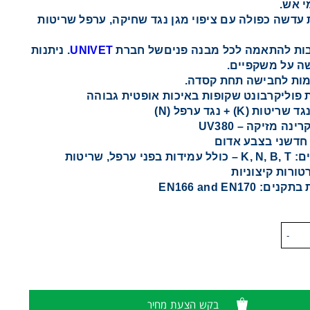
י אש.
עדשה כפולה עם ציפוי מגן נגד שחיקה, ערפל שריטות
ות להתאמה לכל מבנה פניםשל חברת
UNIVET
. ניתנות
ה על משקפיים.
ות לחבישה תחת קסדה.
 פוליקרבונט שקופות באיכות אופטית גבוהה
ריטות (K) + נגד ערפל (N)
ינה מזיקה – UV380
 חדשני בצבע אדום
סימונים: K, N, B, T – כולל עמידות בפני ערפל, שריטות
ורות קיצוניות
ם: EN166 and EN170
-
בקש הצעת מחיר