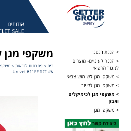
אודותינו
LET SALE
מע
משקפי מגן ל
> הגנת רנטגן
> הגנה לעיניים- מוצרים
בית
>
פתרונות לכבאות
>
משקפי 
למגזר הרפואי
אש דגם Univet 611FF
> משקפי מגן לשימוש צבאי
> משקפי מגן ללייזר
> משקפי מגן לכימיקלים
ואבק
> משקפי מגן