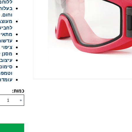
ללוחמ
בעלות 
וחום.
מעוצב
לחביש
מתאימ
עדשות
ציפוי נגד ש
מסנן קר
עיצוב
וטמפרט
עומדת בתקני
כמות:
+