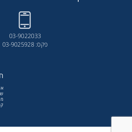
03-9022033
פקס: 03-9025928
חב
אודות y
שו
מו
קט