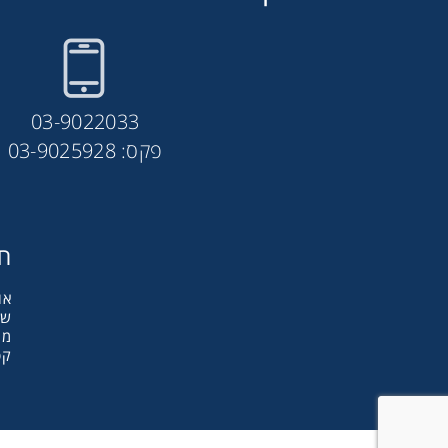
03-9022033
פקס: 03-9025928
חב
אודות y
שו
מו
קט