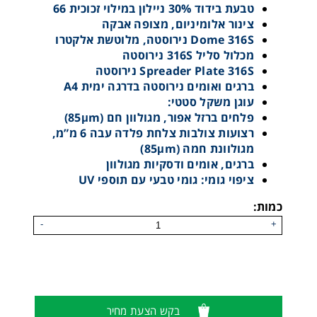
טבעת בידוד 30% ניילון במילוי זכוכית 66
צינור אלומיניום, מצופה אבקה
Dome 316S נירוסטה, מלוטשת אלקטרו
מכלול סליל 316S נירוסטה
Spreader Plate 316S נירוסטה
ברגים ואומים נירוסטה בדרגה ימית A4
עוגן משקל סטטי:
פלחים ברזל אפור, מגולוון חם (85μm)
רצועות צולבות צלחת פלדה עבה 6 מ”מ,
מגולוונת חמה (85μm)
ברגים, אומים ודסקיות מגולוון
ציפוי גומי: גומי טבעי עם תוספי UV
כמות:
-
+
בקש הצעת מחיר
Wingrip