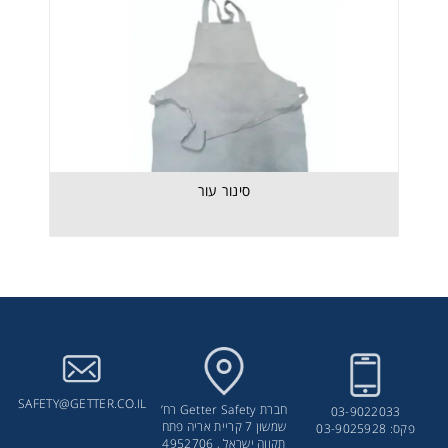
סינור עור
סינור עור
SAFETY@GETTER.CO.IL
חברת Getter Safety רח’
03-9022033
שמשון 7 קריית אריה פתח
פקס: 03-9025928
תקווה ישראל , 4952706