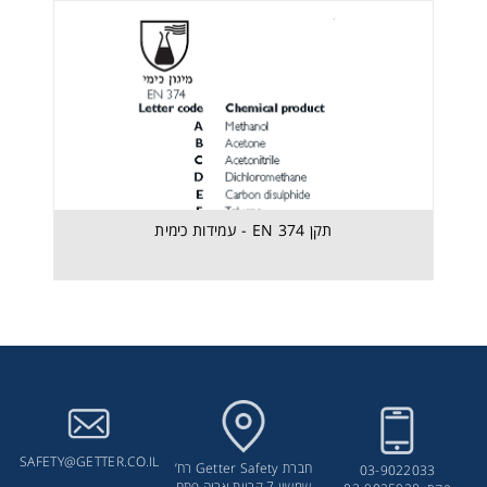
תקן EN 374 - עמידות כימית
תקן EN 374 - עמידות כימית
SAFETY@GETTER.CO.IL
חברת Getter Safety רח’
03-9022033
שמשון 7 קריית אריה פתח