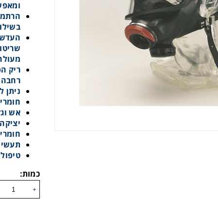
ומאפש
הרתמה
בשילוב
העדשה
שריטות
מעולה
ריק הפ
רחבה
ניתן 
חומריי
אש וגז
יציקה 
חומרים
תעשייה
טיפול
כמות:
+