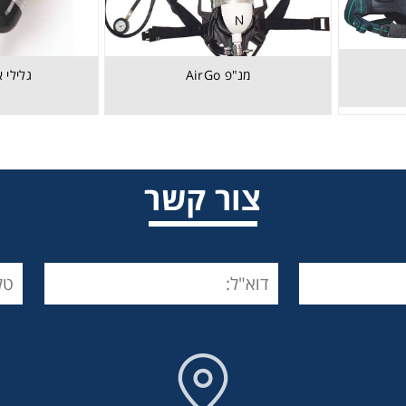
מנ"פ AirGo
גלילי 
צור קשר
מנ"פ AirGo