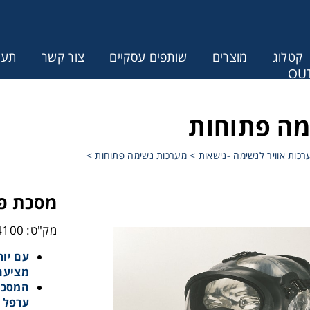
קטלוג
מוצרים
שותפים עסקיים
צור קשר
תעודת
OUT
ונין לקבל הצעת מחיר או מידע עבור
מה פתוחות
רכות אוויר לנשימה -נישאות
>
מערכות נשימה פתוחות
>
מסכת פנ
מק"ט: CSH1344100
מציעה 
המסכה