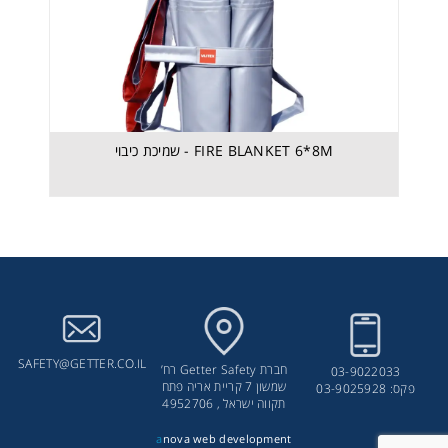
FIRE BLANKET 6*8M - שמיכת כיבוי
SAFETY@GETTER.CO.IL
חברת Getter Safety רח’
03-9022033
שמשון 7 קריית אריה פתח
פקס: 03-9025928
תקווה ישראל , 4952706
a
nova web development