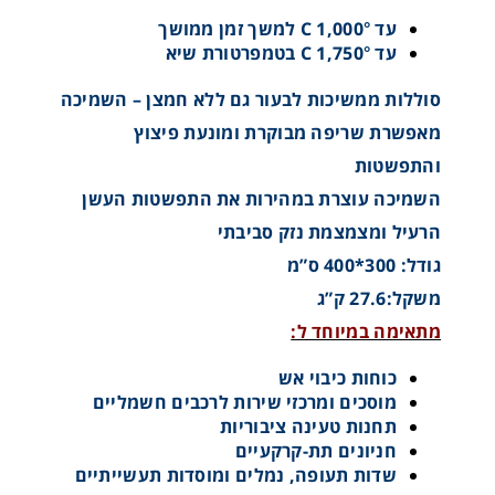
עד °C 1,000 למשך זמן ממושך
עד °C 1,750 בטמפרטורת שיא
סוללות ממשיכות לבעור גם ללא חמצן – השמיכה
קופסת הבטיחות VLITEX - XL
מאפשרת שריפה מבוקרת ומונעת פיצוץ
והתפשטות
השמיכה עוצרת במהירות את התפשטות העשן
הרעיל ומצמצמת נזק סביבתי
גודל: 300*400 ס”מ
משקל:27.6 ק”ג
מתאימה במיוחד ל:
כוחות כיבוי אש
מוסכים ומרכזי שירות לרכבים חשמליים
תחנות טעינה ציבוריות
חניונים תת-קרקעיים
שדות תעופה, נמלים ומוסדות תעשייתיים
תיק בטיחות לסוללת אופניים חשמליים - VLITEX