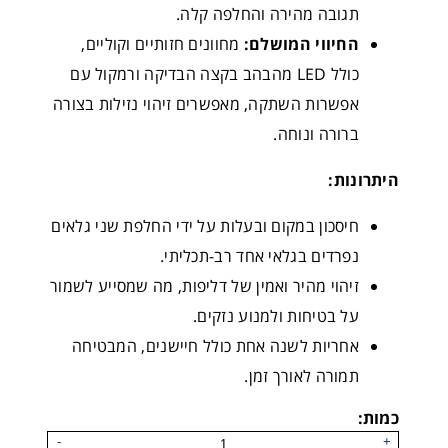
תגובה מהירה והחלפה קלה.
החיווי המושלם:
מחוונים חזותיים וקוליים,
MGS-550 Dual Gas Detector
כולל LED מהבהב בקצה הבדיקה ורמקול עם
אפשרות השתקה, מאפשרים זיהוי נזילות בצורה
ברורה ונוחה.
היתרונות:
חיסכון במקום ובעלות על ידי החלפת שני גלאים
נפרדים בגלאי אחד רב-תכליתי.
זיהוי מהיר ואמין של דליפות, מה שמסייע לשמור
על בטיחות ולמנוע נזקים.
אחריות לשנה אחת כולל חיישנים, המבטיחה
תמורה לאורך זמן.
MGS-250 Infrared Gas Detecto
כמות:
-
+