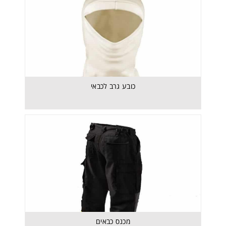
כובע גרב לכבאי
קסדת Cairns 660C Metro
מכנס כבאים