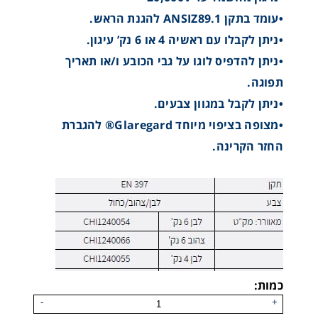
•עומד בתקן ANSIZ89.1 להגנת הראש.
•ניתן לקבלו עם ראשיה 4 או 6 נק’ עיגון.
•ניתן להדפיס לוגו על גבי הכובע ו/או תאריך
תפוגה.
•ניתן לקבל במגוון צבעים.
•מצופה בציפוי מיוחד Glaregard® להגברת
החזר הקרינה.
כמות:
LH250 - קסדת טיסה Helicopter Helmet – MSA
-
+