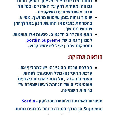
נוחות מירבית: מילוי סיליקון מספק נוחות
גבוהה ומפחית לחץ על האוזניים, במיוחד
עבור משתמשים עם משקפיים.
שיפור נוחות בזמן שימוש ממושך: מסייע
בהפחתת כאבים או תחושת חנק במהלך זמן
שימוש ממושך.
מתאימות לרוב הדגמים: טבעות אלו תואמות
למגוון דגמים של
Sordin Supreme,
ומספקות פתרון יעיל לשימוש קבוע.
הוראות תחזוקה:
החלפת ערכת ההיגיינה: יש להחליף את
ערכת ההיגיינה (כולל הטבעות) לפחות
פעמיים בשנה , על מנת להבטיח ביצועים
אופטימליים של הנחתת רעש ושמירה על
בריאות השמיעה.
ARC מתאם - ARC rails
ספוגיות לאוזניות חלופיות מסיליקון –
Sordin
Supreme הן הדרך הטובה ביותר להבטיח נוחות