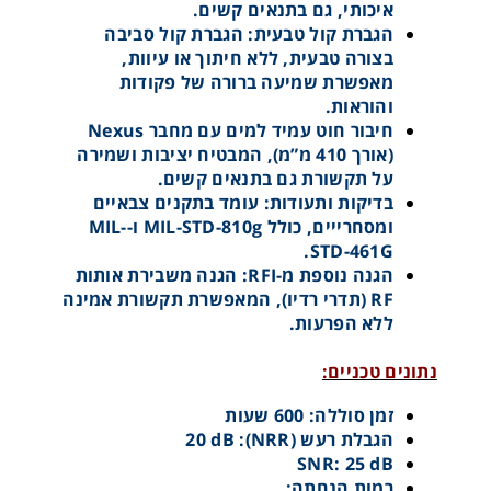
איכותי, גם בתנאים קשים.
מגן שמיעה עם חיבור למכשיר קשר Left/Right CC
הגברת קול טבעית: הגברת קול סביבה
בצורה טבעית, ללא חיתוך או עיוות,
מאפשרת שמיעה ברורה של פקודות
והוראות.
חיבור חוט עמיד למים עם מחבר Nexus
(אורך 410 מ”מ), המבטיח יציבות ושמירה
על תקשורת גם בתנאים קשים.
בדיקות ותעודות: עומד בתקנים צבאיים
ומסחרייים, כולל MIL-STD-810g ו-MIL-
STD-461G.
הגנה נוספת מ-RFI: הגנה משבירת אותות
RF (תדרי רדיו), המאפשרת תקשורת אמינה
ללא הפרעות.
נתונים טכניים:
Sordin Classic HPE
זמן סוללה: 600 שעות
הגבלת רעש (NRR): 20 dB
SNR: 25 dB
רמות הנחתה: