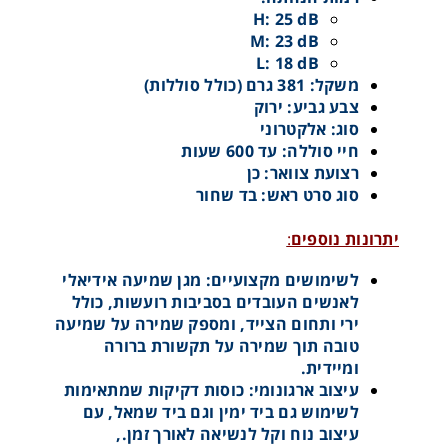
H: 25 dB
M: 23 dB
L: 18 dB
משקל: 381 גרם (כולל סוללות)
צבע גביע: ירוק
סוג: אלקטרוני
חיי סוללה: עד 600 שעות
רצועת צוואר: כן
סוג סרט ראש: בד שחור
מגן שמיעה עם חיבור לקסדה עם חיבור למכשיר קשר
יתרונות נוספים
:
Left/Right CC
לשימושים מקצועיים: מגן שמיעה אידיאלי
לאנשים העובדים בסביבות רועשות, כולל
ירי ותחום הצייד, ומספק שמירה על שמיעה
טובה תוך שמירה על תקשורת ברורה
ומיידית.
עיצוב ארגונומי: כוסות דקיקות שמתאימות
לשימוש גם ביד ימין וגם ביד שמאל, עם
עיצוב נוח וקל לנשיאה לאורך זמן.,