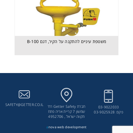
משטפת עיניים להתקנה על הקיר, דגם B-100
משטפת עיניים להתקנה על הקיר, דגם B-100
SAFETY@GETTER.CO.IL
חברת Getter Safety רח’
03-9022033
שמשון 7 קריית אריה פתח
פקס: 03-9025928
תקווה ישראל , 4952706
a
nova web development