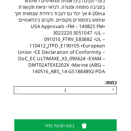
בעלי תקינה בינלאומית ומתאימים לשימוש
בסביבה פתוחה וסגורה. לגלאי יציאת תקשורת
4-20ma אך יכול גם לעבוד כיחידת עצמאית תוך
שימוש בממסרים מקומיים. תקנים בינלאומיים:
•USA Approvals ◦FM – 140825 FM
3022220 3051047 ◦UL –
091010_FTRV_E83882 ◦UL –
110412_JTPD_E190105 •European
Union ◦CE Declaration of Conformity –
DoC_EC ULTIMAXE_X3_090624 ◦EXAM –
DMT02ATEXE202X ◦Marine (ABS) –
140516_ABS_14-GS1884892-PDA
כמות:
-
+
גלאי 500 DT נייח 500 DT UNIPHOS
בקש הצעת מחיר