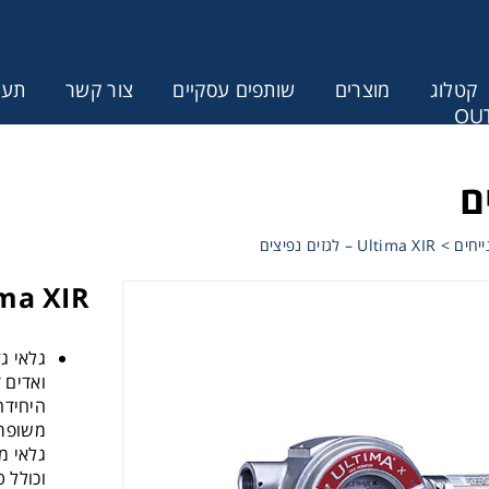
קטלוג
מוצרים
שותפים עסקיים
צור קשר
תעודת
OUT
ונין לקבל הצעת מחיר או מידע עבור
ם
ייחים
>
Ultima XIR – לגזים נפיצים
Ultima XIR - לג
גלאי גז
ואדים ד
משופרים ו
גלאי מ
וכולל 