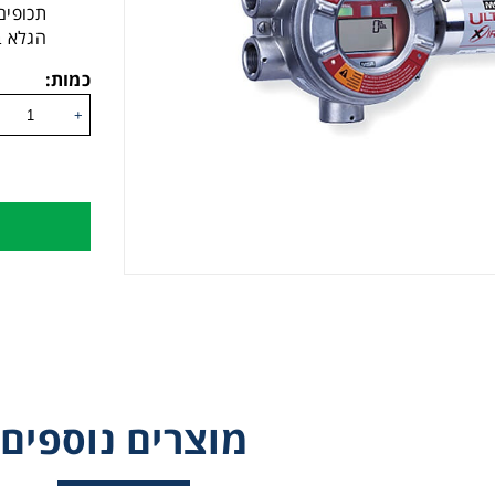
תכופים. אורך ח
הגלא בעל צג LCD נגלל 
כמות:
+
מוצרים נוספים