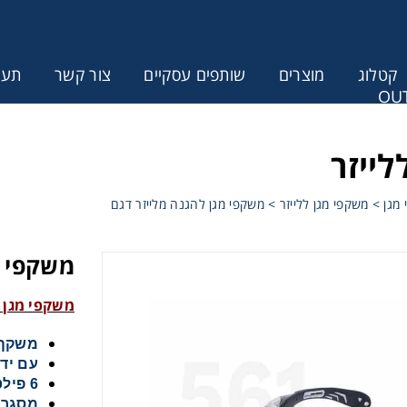
קטלוג
מוצרים
שותפים עסקיים
צור קשר
תעודת
OUT
ונין לקבל הצעת מחיר או מידע עבור
לייזר
מגן
>
משקפי מגן ללייזר
>
משקפי מגן להגנה מלייזר דגם
משקפי מג
משקפי מגן לה
משקף 
עם ידי
6 פילטרים סופגים מפוליקרבונט וזכוכית.
מסגרת