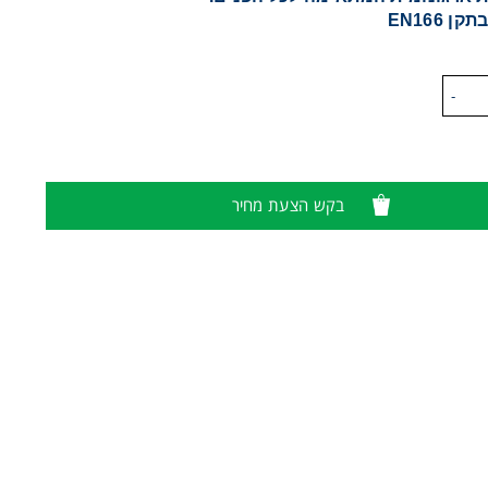
ן EN166
-
בקש הצעת מחיר