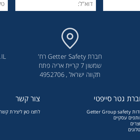
חברת Getter Safety רח’
IL
שמשון 7 קריית אריה פתח
תקווה ישראל , 4952706
משקפי מגן להגנה מלייזר דגם 562
רת גטר סייפטי
צור קשר
Getter Group safet
לחצו כאן ליצירת קשר
תפים עסקיים
צרים
לוגים